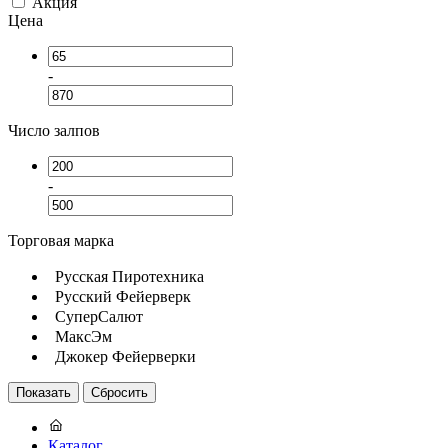
Акция
Цена
-
Число залпов
-
Торговая марка
Русская Пиротехника
Русский Фейерверк
СуперСалют
МаксЭм
Джокер Фейерверки
Каталог