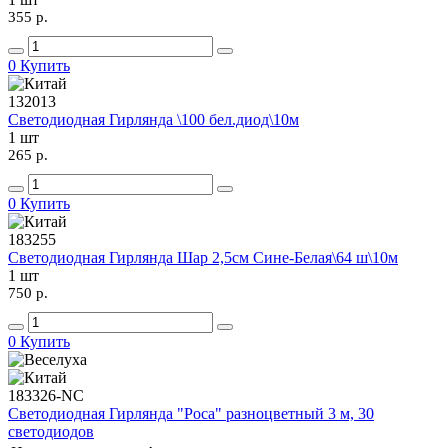
355 p.
0
Купить
132013
Светодиодная Гирлянда \100 бел.диод\10м
1 шт
265 p.
0
Купить
183255
Светодиодная Гирлянда Шар 2,5см Сине-Белая\64 ш\10м
1 шт
750 p.
0
Купить
183326-NC
Светодиодная Гирлянда "Роса" разноцветный 3 м, 30
светодиодов