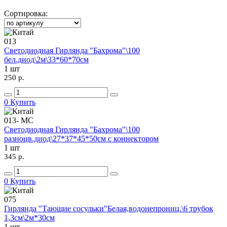
Сортировка:
013
Светодиодная Гирлянда "Бахрома"\100
бел.диод\2м\33*60*70см
1 шт
250 p.
0
Купить
013- МС
Светодиодная Гирлянда "Бахрома"\100
разноцв.диод\27*37*45*50см с коннектором
1 шт
345 p.
0
Купить
075
Гирлянда "Тающие сосульки"Белая,водонепрониц.\6 трубок
1,3см\2м*30см
1 шт