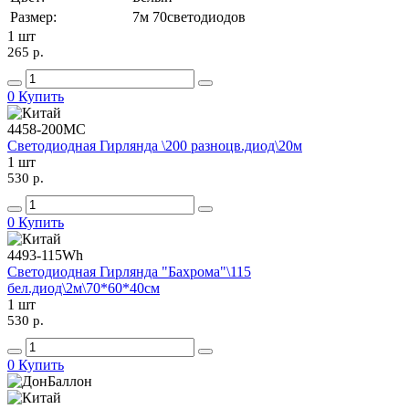
Размер:
7м 70светодиодов
1 шт
265 p.
0
Купить
4458-200МС
Светодиодная Гирлянда \200 разноцв.диод\20м
1 шт
530 p.
0
Купить
4493-115Wh
Светодиодная Гирлянда "Бахрома"\115
бел.диод\2м\70*60*40см
1 шт
530 p.
0
Купить